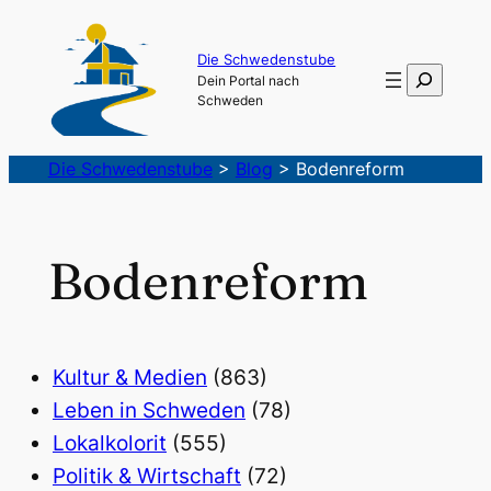
Die Schwedenstube
Suchen
Dein Portal nach
Schweden
Die Schwedenstube
>
Blog
>
Bodenreform
Bodenreform
Kultur & Medien
(863)
Leben in Schweden
(78)
Lokalkolorit
(555)
Politik & Wirtschaft
(72)