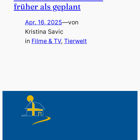
früher als geplant
Apr. 16, 2025
—
von
Kristina Savic
in
Filme & TV
, 
Tierwelt