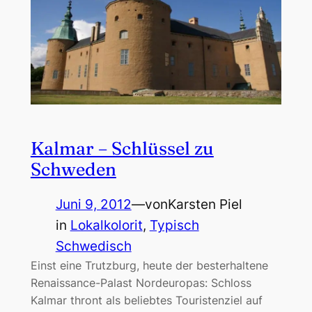
Kalmar – Schlüssel zu
Schweden
Juni 9, 2012
—
von
Karsten Piel
in
Lokalkolorit
, 
Typisch
Schwedisch
Einst eine Trutzburg, heute der besterhaltene
Renaissance-Palast Nordeuropas: Schloss
Kalmar thront als beliebtes Touristenziel auf