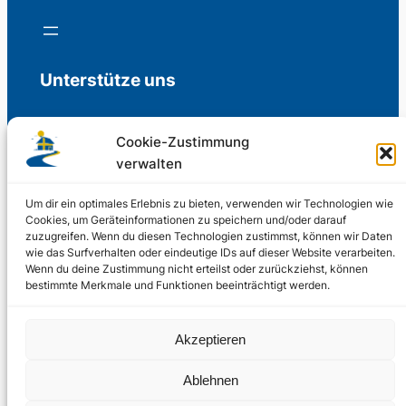
Unterstütze uns
Cookie-Zustimmung
verwalten
Freiwillige Spenden für die Aufrechterhaltung
der Redaktion.
Um dir ein optimales Erlebnis zu bieten, verwenden wir Technologien wie
Cookies, um Geräteinformationen zu speichern und/oder darauf
zuzugreifen. Wenn du diesen Technologien zustimmst, können wir Daten
Support us
wie das Surfverhalten oder eindeutige IDs auf dieser Website verarbeiten.
Wenn du deine Zustimmung nicht erteilst oder zurückziehst, können
bestimmte Merkmale und Funktionen beeinträchtigt werden.
© 2002 – 2026
Akzeptieren
Schwedenstube.de
LinkedIn
Facebo
Twitter
Instag
Ablehnen
2024, 2026
Liquid
RSS-Feed