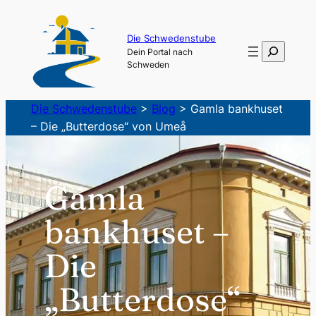
Zum
Inhalt
Die Schwedenstube
Suchen
Dein Portal nach
springen
Schweden
Die Schwedenstube
>
Blog
>
Gamla bankhuset
– Die „Butterdose“ von Umeå
Gamla
bankhuset –
Die
„Butterdose“