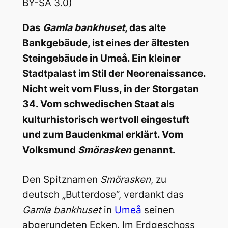
BY-SA 3.0)
Das
Gamla bankhuset
, das alte
Bankgebäude, ist eines der ältesten
Steingebäude in Umeå. Ein kleiner
Stadtpalast im Stil der Neorenaissance.
Nicht weit vom Fluss, in der Storgatan
34. Vom schwedischen Staat als
kulturhistorisch wertvoll eingestuft
und zum Baudenkmal erklärt. Vom
Volksmund
Smörasken
genannt.
Den Spitznamen
Smörasken
, zu
deutsch „Butterdose“, verdankt das
Gamla bankhuset
in
Umeå
seinen
abgerundeten Ecken. Im Erdgeschoss