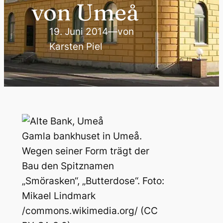
von Umeå
19. Juni 2014
—
von
Karsten Piel
Gamla bankhuset in Umeå.
Wegen seiner Form trägt der
Bau den Spitznamen
„Smörasken“, „Butterdose“. Foto:
Mikael Lindmark
/commons.wikimedia.org/ (CC