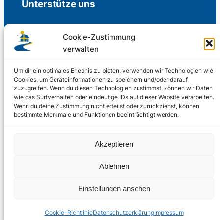
Unterstütze uns
Cookie-Zustimmung
verwalten
Freiwillige Spenden für die Aufrechterhaltung
der Redaktion.
Um dir ein optimales Erlebnis zu bieten, verwenden wir Technologien wie
Cookies, um Geräteinformationen zu speichern und/oder darauf
zuzugreifen. Wenn du diesen Technologien zustimmst, können wir Daten
Support us
wie das Surfverhalten oder eindeutige IDs auf dieser Website verarbeiten.
Wenn du deine Zustimmung nicht erteilst oder zurückziehst, können
bestimmte Merkmale und Funktionen beeinträchtigt werden.
© 2002 – 2026
Akzeptieren
Schwedenstube.de
LinkedIn
Facebo
Twitter
Instag
Ablehnen
2024, 2026
Liquid
RSS-Feed
Einstellungen ansehen
Marketing
PHOENIXSEO
Cookie-Richtlinie
Datenschutzerklärung
Impressum