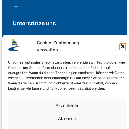
Unterstütze uns
Cookie-Zustimmung
verwalten
Freiwillige Spenden für die Aufrechterhaltung
der Redaktion.
Um dir ein optimales Erlebnis zu bieten, verwenden wir Technologien wie
Cookies, um Geräteinformationen zu speichern und/oder darauf
zuzugreifen. Wenn du diesen Technologien zustimmst, können wir Daten
Support us
wie das Surfverhalten oder eindeutige IDs auf dieser Website verarbeiten.
Wenn du deine Zustimmung nicht erteilst oder zurückziehst, können
bestimmte Merkmale und Funktionen beeinträchtigt werden.
© 2002 – 2026
Akzeptieren
Schwedenstube.de
LinkedIn
Facebo
Twitter
Instag
Ablehnen
2024, 2026
Liquid
RSS-Feed