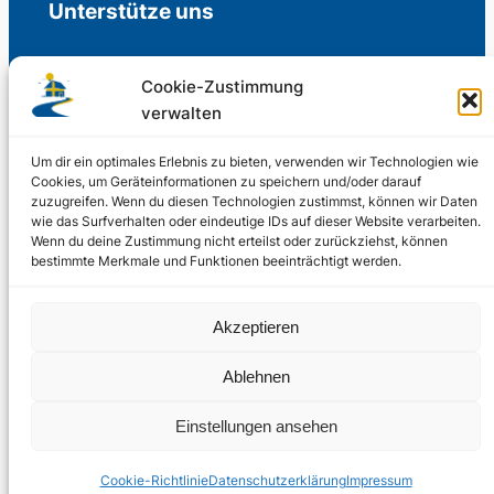
Unterstütze uns
Cookie-Zustimmung
verwalten
Freiwillige Spenden für die Aufrechterhaltung
der Redaktion.
Um dir ein optimales Erlebnis zu bieten, verwenden wir Technologien wie
Cookies, um Geräteinformationen zu speichern und/oder darauf
zuzugreifen. Wenn du diesen Technologien zustimmst, können wir Daten
Support us
wie das Surfverhalten oder eindeutige IDs auf dieser Website verarbeiten.
Wenn du deine Zustimmung nicht erteilst oder zurückziehst, können
bestimmte Merkmale und Funktionen beeinträchtigt werden.
© 2002 – 2026
Akzeptieren
Schwedenstube.de
LinkedIn
Facebo
Twitter
Instag
Ablehnen
2024, 2026
Liquid
RSS-Feed
Einstellungen ansehen
Marketing
PHOENIXSEO
Cookie-Richtlinie
Datenschutzerklärung
Impressum