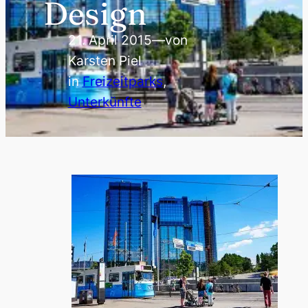
Design
21. April 2015
—
von
Karsten Piel
in
Freizeitparks
, 
Unterkünfte