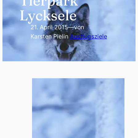
Tierpark
Lycksele
21. April 2015
—
von
Karsten Piel
in
Ausflugsziele