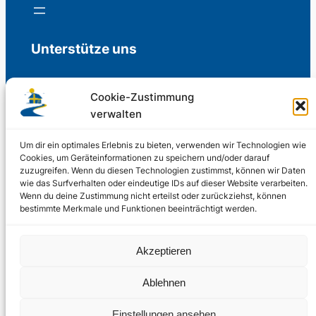
Unterstütze uns
Cookie-Zustimmung
verwalten
Freiwillige Spenden für die Aufrechterhaltung
der Redaktion.
Um dir ein optimales Erlebnis zu bieten, verwenden wir Technologien wie
Cookies, um Geräteinformationen zu speichern und/oder darauf
zuzugreifen. Wenn du diesen Technologien zustimmst, können wir Daten
Support us
wie das Surfverhalten oder eindeutige IDs auf dieser Website verarbeiten.
Wenn du deine Zustimmung nicht erteilst oder zurückziehst, können
bestimmte Merkmale und Funktionen beeinträchtigt werden.
© 2002 – 2026
Akzeptieren
Schwedenstube.de
LinkedIn
Facebo
Twitter
Instag
Ablehnen
2024, 2026
Liquid
RSS-Feed
Einstellungen ansehen
Marketing