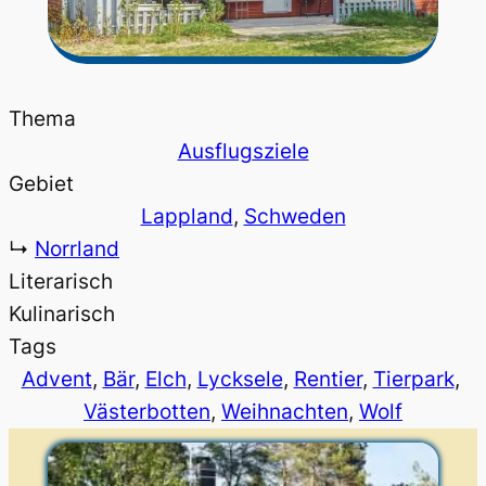
Thema
Ausflugsziele
Gebiet
Lappland
, 
Schweden
↳
Norrland
Literarisch
Kulinarisch
Tags
Advent
, 
Bär
, 
Elch
, 
Lycksele
, 
Rentier
, 
Tierpark
, 
Västerbotten
, 
Weihnachten
, 
Wolf