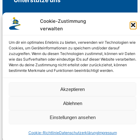
Unterstütze uns
Cookie-Zustimmung
verwalten
Freiwillige Spenden für die Aufrechterhaltung
der Redaktion.
Um dir ein optimales Erlebnis zu bieten, verwenden wir Technologien wie
Cookies, um Geräteinformationen zu speichern und/oder darauf
zuzugreifen. Wenn du diesen Technologien zustimmst, können wir Daten
Support us
wie das Surfverhalten oder eindeutige IDs auf dieser Website verarbeiten.
Wenn du deine Zustimmung nicht erteilst oder zurückziehst, können
bestimmte Merkmale und Funktionen beeinträchtigt werden.
© 2002 – 2026
Akzeptieren
Schwedenstube.de
LinkedIn
Facebo
Twitter
Instag
Ablehnen
2024, 2026
Liquid
RSS-Feed
Einstellungen ansehen
Marketing
PHOENIXSEO
Cookie-Richtlinie
Datenschutzerklärung
Impressum