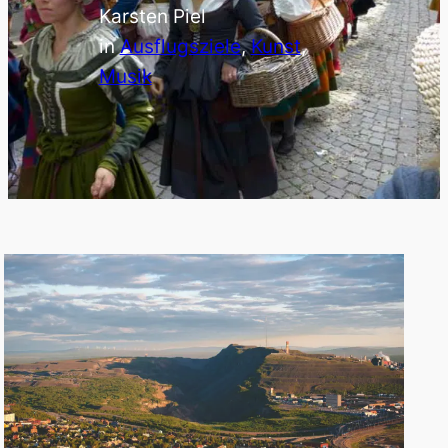
Karsten Piel
in
Ausflugsziele
, 
Kunst
, 
Musik