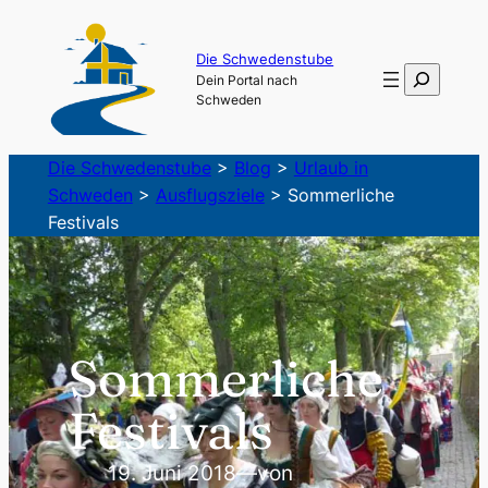
Zum
Inhalt
Die Schwedenstube
Suchen
Dein Portal nach
springen
Schweden
Die Schwedenstube
>
Blog
>
Urlaub in
Schweden
>
Ausflugsziele
>
Sommerliche
Festivals
Sommerliche
Festivals
19. Juni 2018
—
von