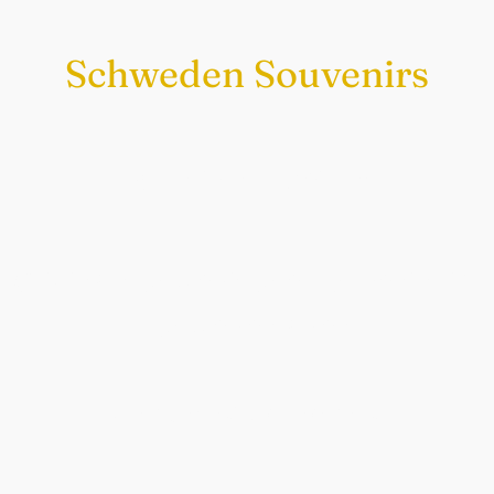
Schweden Souvenirs
Exklusiv nur bei uns
Original schwedische Souvenirs im
Schwedenladen.
Auch perfekt als Geschenk.