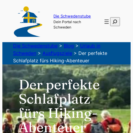
Zum
Inhalt
Die Schwedenstube
Suchen
Dein Portal nach
springen
Schweden
Die Schwedenstube
>
Blog
>
Urlaub in
Schweden
>
Ausflugsziele
>
Der perfekte
Schlafplatz fürs Hiking-Abenteuer
Der perfekte
Schlafplatz
fürs Hiking-
Abenteuer