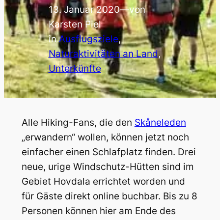
13. Januar 2020
—
von
Karsten Piel
in
Ausflugsziele
, 
Naturaktivitäten an Land
, 
Unterkünfte
Alle Hiking-Fans, die den
Skåneleden
„erwandern“ wollen, können jetzt noch
einfacher einen Schlafplatz finden. Drei
neue, urige Windschutz-Hütten sind im
Gebiet Hovdala errichtet worden und
für Gäste direkt online buchbar. Bis zu 8
Personen können hier am Ende des