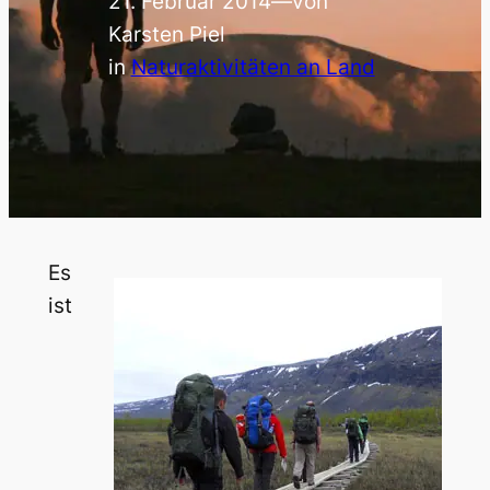
21. Februar 2014
—
von
Karsten Piel
in
Naturaktivitäten an Land
Es
ist