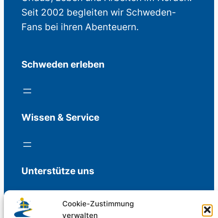
Seit 2002 begleiten wir Schweden-
Fans bei ihren Abenteuern.
Schweden erleben
Wissen & Service
Unterstütze uns
Cookie-Zustimmung
verwalten
Freiwillige Spenden für die Aufrechterhaltung