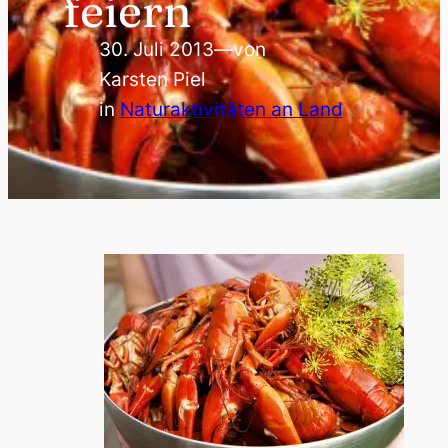
feiern
30. Juli 2013
—
von
Karsten Piel
in
Naturaktivitäten an Land