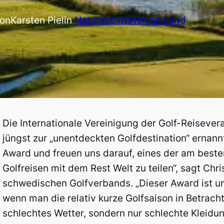
on
Karsten Piel
in
Naturaktivitäten an Land
Die Internationale Vereinigung der Golf-Reiseve
jüngst zur „unentdeckten Golfdestination“ ernannt
Award und freuen uns darauf, eines der am best
Golfreisen mit dem Rest Welt zu teilen“, sagt Chri
schwedischen Golfverbands. „Dieser Award ist 
wenn man die relativ kurze Golfsaison in Betracht
schlechtes Wetter, sondern nur schlechte Kleid