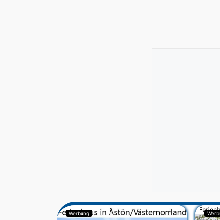
Werbung
Werb