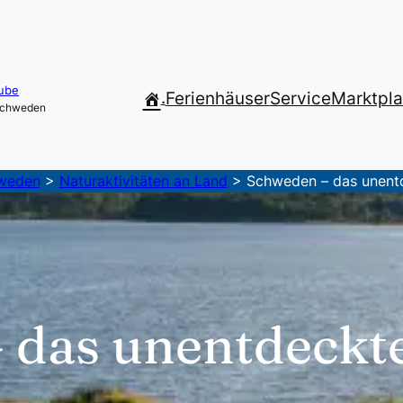
ube
.
Ferienhäuser
Service
Marktpla
 Schweden
hweden
>
Naturaktivitäten an Land
>
Schweden – das unentd
 das unentdeckte