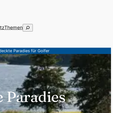
Suchen
tz
Themen
eckte Paradies für Golfer
 Paradies