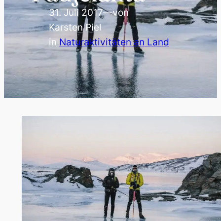
31. Juli 2017
—
von
Karsten Piel
in
Naturaktivitäten an Land