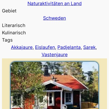
Naturaktivitäten an Land
Gebiet
Schweden
Literarisch
Kulinarisch
Tags
Akkajaure
, 
Eislaufen
, 
Padjelanta
, 
Sarek
, 
Vastenjaure