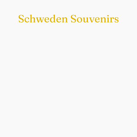
Schweden Souvenirs
Exklusiv nur bei uns
Original schwedische Souvenirs im
Schwedenladen.
Auch perfekt als Geschenk.