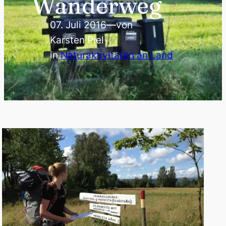
Wanderweg
07. Juli 2016
—
von
Karsten Piel
in
Naturaktivitäten an Land