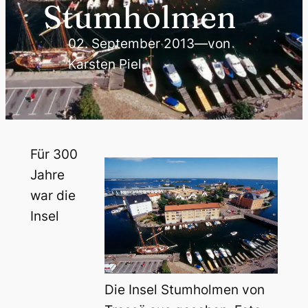
Stumholmen
02. September 2013
—
von
Karsten Piel
Für 300
Jahre
war die
Insel
Die Insel Stumholmen von