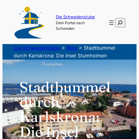
Zum
Inhalt
Die Schwedenstube
Suchen
Dein Portal nach
springen
Schweden
Die Schwedenstube
>
Blog
>
Stadtbummel
durch Karlskrona: Die Insel Stumholmen
Stadtbummel
durch
Karlskrona:
Die Insel