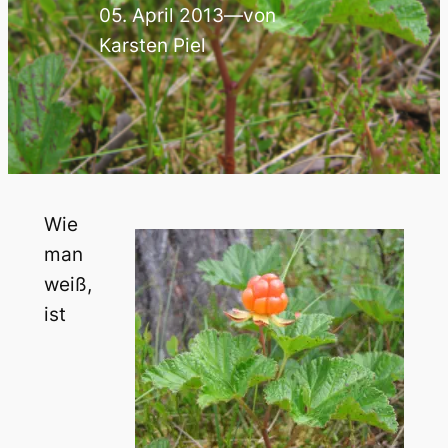
05. April 2013
—
von
Karsten Piel
Wie
man
weiß,
ist