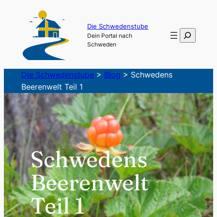
Zum
Inhalt
Die Schwedenstube
Suchen
Dein Portal nach
springen
Schweden
Die Schwedenstube
>
Blog
>
Schwedens
Beerenwelt Teil 1
Schwedens
Beerenwelt
Teil 1