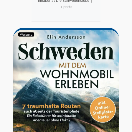
Inhaber
at
Die Schwedenstube
|
+ posts
Werbung