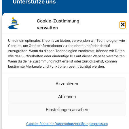
Unterstütze uns
Cookie-Zustimmung
verwalten
Freiwillige Spenden für die Aufrechterhaltung
der Redaktion.
Um dir ein optimales Erlebnis zu bieten, verwenden wir Technologien wie
Cookies, um Geräteinformationen zu speichern und/oder darauf
zuzugreifen. Wenn du diesen Technologien zustimmst, können wir Daten
Support us
wie das Surfverhalten oder eindeutige IDs auf dieser Website verarbeiten.
Wenn du deine Zustimmung nicht erteilst oder zurückziehst, können
bestimmte Merkmale und Funktionen beeinträchtigt werden.
© 2002 – 2026
Akzeptieren
Schwedenstube.de
LinkedIn
Facebo
Twitter
Instag
Ablehnen
2024, 2026
Liquid
RSS-Feed
Einstellungen ansehen
Marketing
PHOENIXSEO
Cookie-Richtlinie
Datenschutzerklärung
Impressum