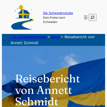
Zum
Inhalt
Die Schwedenstube
Suchen
Dein Portal nach
springen
Schweden
Die Schwedenstube
>
Blog
>
Reisebericht von
Annett Schmidt
Reisebericht
von Annett
Schmidt