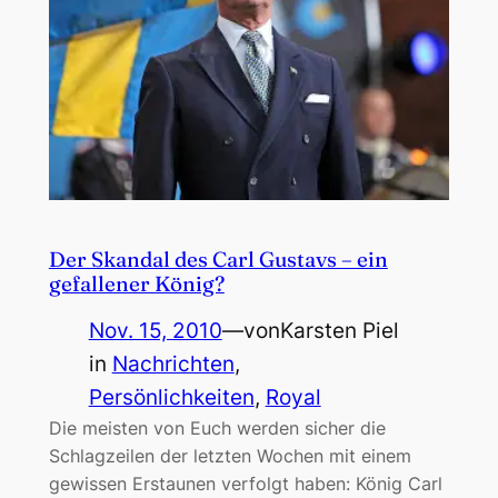
Der Skandal des Carl Gustavs – ein
gefallener König?
Nov. 15, 2010
—
von
Karsten Piel
in
Nachrichten
, 
Persönlichkeiten
, 
Royal
Die meisten von Euch werden sicher die
Schlagzeilen der letzten Wochen mit einem
gewissen Erstaunen verfolgt haben: König Carl