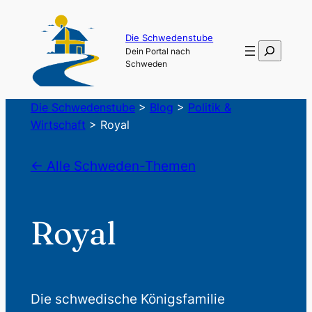
Die Schwedenstube
Suchen
Dein Portal nach
Schweden
Die Schwedenstube
>
Blog
>
Politik &
Wirtschaft
>
Royal
← Alle Schweden-Themen
Royal
Die schwedische Königsfamilie