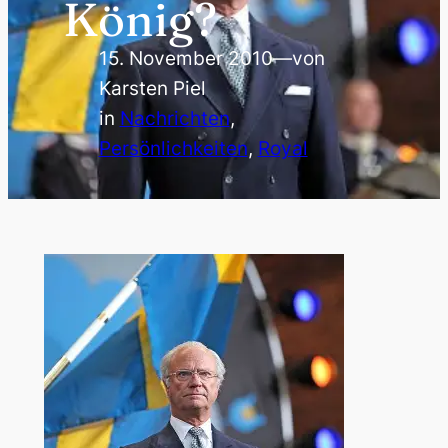
König?
15. November 2010
—
von
Karsten Piel
in
Nachrichten
, 
Persönlichkeiten
, 
Royal