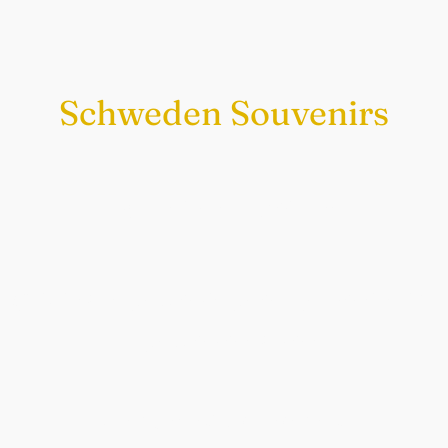
Schweden Souvenirs
Exklusiv nur bei uns
Original schwedische Souvenirs im
Schwedenladen.
Auch perfekt als Geschenk.