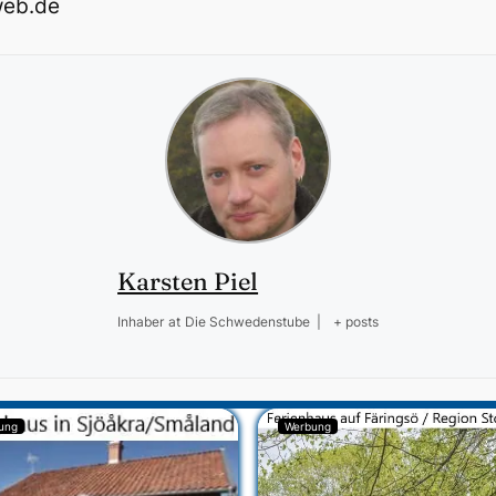
web.de
Karsten Piel
Inhaber
at
Die Schwedenstube
|
+ posts
ung
Werbung