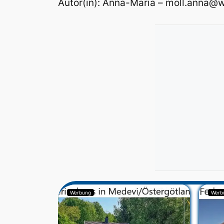
Autor(in): Anna-Maria – moll.anna@
Werbung
Werb