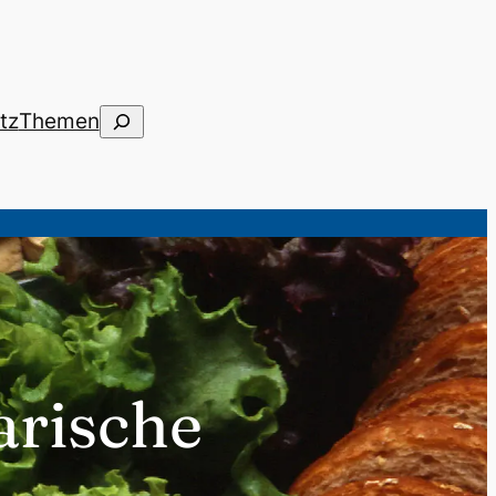
Suchen
tz
Themen
arische