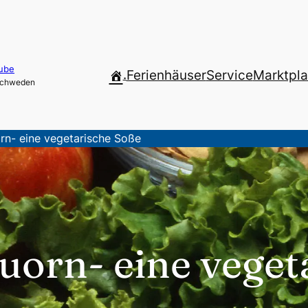
ube
.
Ferienhäuser
Service
Marktpla
 Schweden
rn- eine vegetarische Soße
uorn- eine veget