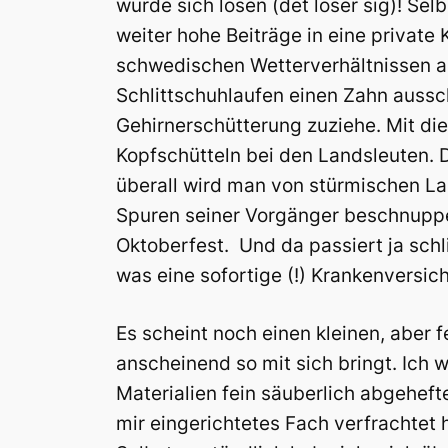
würde sich lösen (det löser sig)! Sel
weiter hohe Beiträge in eine private 
schwedischen Wetterverhältnissen au
Schlittschuhlaufen einen Zahn aussch
Gehirnerschütterung zuziehe. Mit die
Kopfschütteln bei den Landsleuten. D
überall wird man von stürmischen Lan
Spuren seiner Vorgänger beschnupp
Oktoberfest. Und da passiert ja schl
was eine sofortige (!) Krankenversic
Es scheint noch einen kleinen, aber 
anscheinend so mit sich bringt. Ich 
Materialien fein säuberlich abgeheft
mir eingerichtetes Fach verfrachtet ha