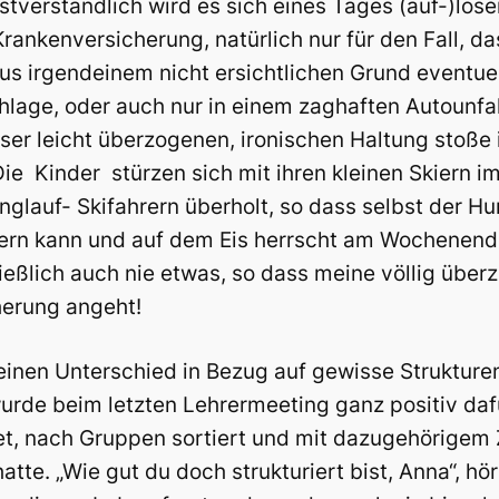
bstverständlich wird es sich eines Tages (auf-)lös
Krankenversicherung, natürlich nur für den Fall, da
s irgendeinem nicht ersichtlichen Grund eventuel
lage, oder auch nur in einem zaghaften Autounfall
ser leicht überzogenen, ironischen Haltung stoße i
ie Kinder stürzen sich mit ihren kleinen Skiern i
glauf- Skifahrern überholt, so dass selbst der Hu
ern kann und auf dem Eis herrscht am Wochenend
ießlich auch nie etwas, so dass meine völlig über
herung angeht!
feinen Unterschied in Bezug auf gewisse Strukture
wurde beim letzten Lehrermeeting ganz positiv daf
et, nach Gruppen sortiert und mit dazugehörigem Z
tte. „Wie gut du doch strukturiert bist, Anna“, hör