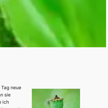
n Tag neue
n sie
 ich