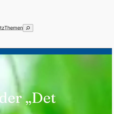
Suchen
tz
Themen
der „Det