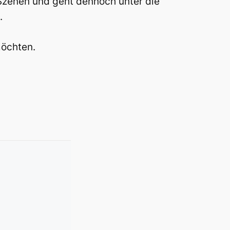
 Szenen und geht dennoch unter die
.
möchten.