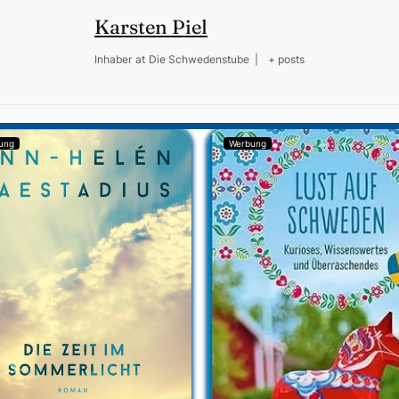
Karsten Piel
Inhaber
at
Die Schwedenstube
|
+ posts
ung
Werbung