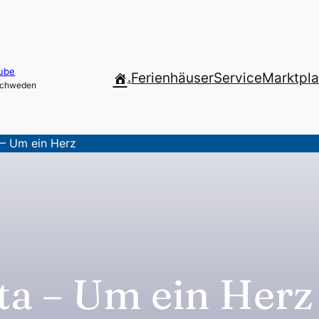
ube
.
Ferienhäuser
Service
Marktpla
 Schweden
 – Um ein Herz
ta – Um ein Herz