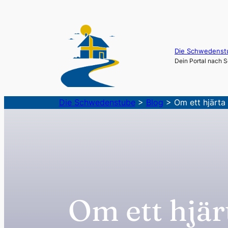
Zum
Inhalt
springen
Die Schwedenst
Dein Portal nach
Die Schwedenstube
>
Blog
>
Om ett hjärta
Om ett hjär