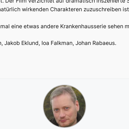
t. Der Film verzichtet auf dramatisch inszenierte
atürlich wirkenden Charakteren zuzuschreiben ist
ne mal eine etwas andere Krankenhausserie sehen 
n, Jakob Eklund, Ioa Falkman, Johan Rabaeus.