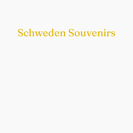
Schweden Souvenirs
Exklusiv nur bei uns
Original schwedische Souvenirs im
Schwedenladen.
Auch perfekt als Geschenk.