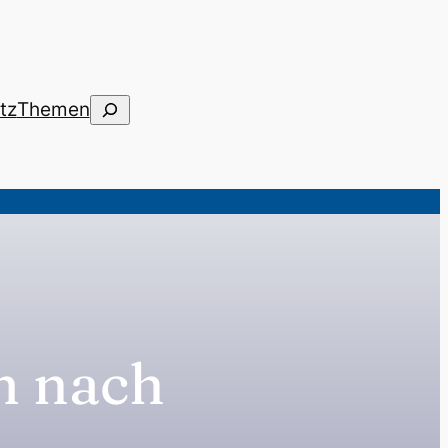
Suchen
tz
Themen
m nach