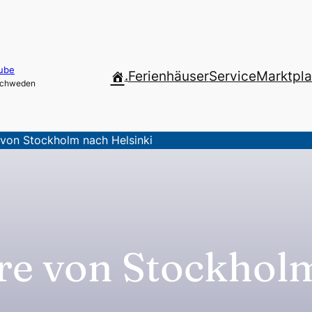
ube
.
Ferienhäuser
Service
Marktpla
 Schweden
 von Stockholm nach Helsinki
hre von Stockhol