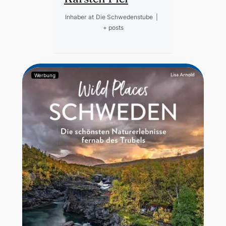
Inhaber
at
Die Schwedenstube
|
+ posts
Werbung