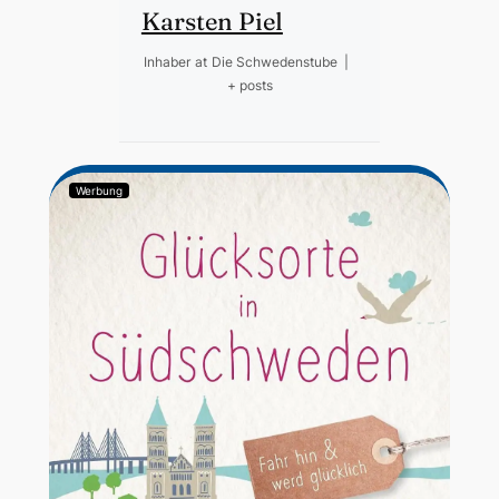
Karsten Piel
Inhaber
at
Die Schwedenstube
|
+ posts
Werbung