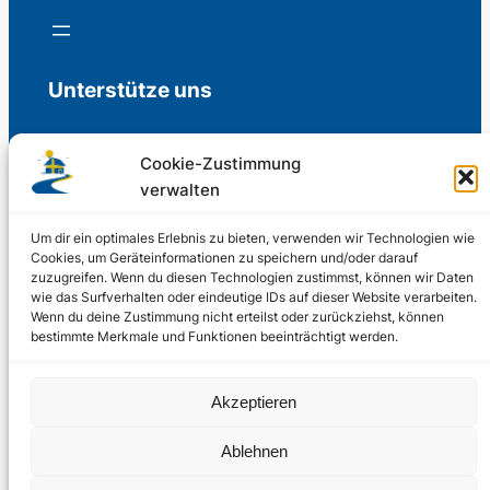
Unterstütze uns
Cookie-Zustimmung
verwalten
Freiwillige Spenden für die Aufrechterhaltung
der Redaktion.
Um dir ein optimales Erlebnis zu bieten, verwenden wir Technologien wie
Cookies, um Geräteinformationen zu speichern und/oder darauf
zuzugreifen. Wenn du diesen Technologien zustimmst, können wir Daten
Support us
wie das Surfverhalten oder eindeutige IDs auf dieser Website verarbeiten.
Wenn du deine Zustimmung nicht erteilst oder zurückziehst, können
bestimmte Merkmale und Funktionen beeinträchtigt werden.
© 2002 – 2026
Akzeptieren
Schwedenstube.de
LinkedIn
Facebo
Twitter
Instag
Ablehnen
2024, 2026
Liquid
RSS-Feed