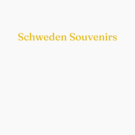
Schweden Souvenirs
Exklusiv nur bei uns
Original schwedische Souvenirs im
Schwedenladen.
Auch perfekt als Geschenk.