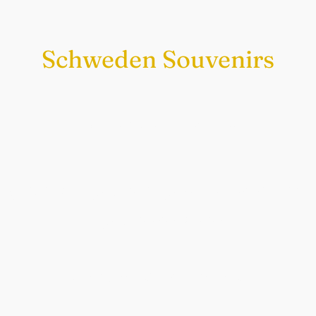
Schweden Souvenirs
Exklusiv nur bei uns
Original schwedische Souvenirs im
Schwedenladen.
Auch perfekt als Geschenk.