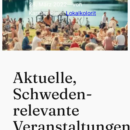
28. März 2022
—
von
Karsten Piel
in
Lokalkolorit
Aktuelle,
Schweden-
relevante
Veranstaltunge