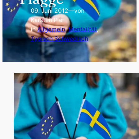
09. Juni 2012
—
von
Karsten Piel
in
Allgemein
, 
Mentalität
, 
Typisch Schwedisch