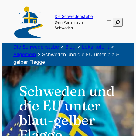
Zum
Inhalt
Die Schwedenstube
Suchen
Dein Portal nach
springen
Schweden
Die Schwedenstube
>
Blog
>
Lokalkolorit
>
Allgemein
>
Schweden und die EU unter blau-
gelber Flagge
Schweden und
die EU unter
blau-gelber
Flagge