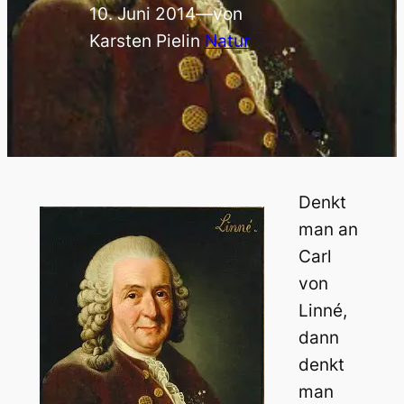
10. Juni 2014
—
von
Karsten Piel
in
Natur
Denkt
man an
Carl
von
Linné,
dann
denkt
man