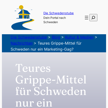
Zum
Inhalt
Die Schwedenstube
Suchen
Dein Portal nach
springen
Schweden
Die Schwedenstube
>
Blog
>
Kultur & Medien
>
Nachrichten
>
Teures Grippe-Mittel für
Schweden nur ein Marketing-Gag?
Teures
Grippe-Mittel
für Schweden
nur ein