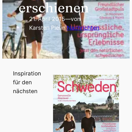
erschienen
21. April 2015
—
von
Karsten Piel
in
Nachrichten
Inspiration
für den
nächsten