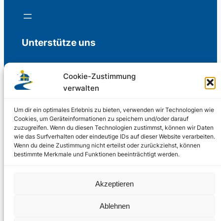
Unterstütze uns
Cookie-Zustimmung
verwalten
Freiwillige Spenden für die Aufrechterhaltung
der Redaktion.
Um dir ein optimales Erlebnis zu bieten, verwenden wir Technologien wie
Cookies, um Geräteinformationen zu speichern und/oder darauf
zuzugreifen. Wenn du diesen Technologien zustimmst, können wir Daten
Support us
wie das Surfverhalten oder eindeutige IDs auf dieser Website verarbeiten.
Wenn du deine Zustimmung nicht erteilst oder zurückziehst, können
bestimmte Merkmale und Funktionen beeinträchtigt werden.
© 2002 – 2026
Akzeptieren
Schwedenstube.de
LinkedIn
Facebo
Twitter
Instag
Ablehnen
2024, 2026
Liquid
RSS-Feed