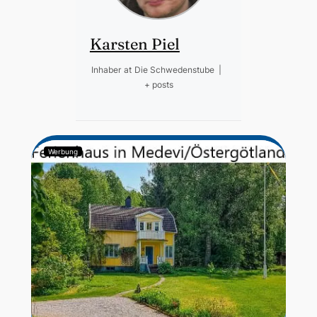
Karsten Piel
Inhaber
at
Die Schwedenstube
|
+ posts
Werbung