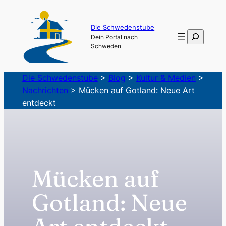
Zum
Inhalt
Die Schwedenstube
Suchen
Dein Portal nach
springen
Schweden
Die Schwedenstube
>
Blog
>
Kultur & Medien
>
Nachrichten
>
Mücken auf Gotland: Neue Art
entdeckt
Mücken auf
Gotland: Neue