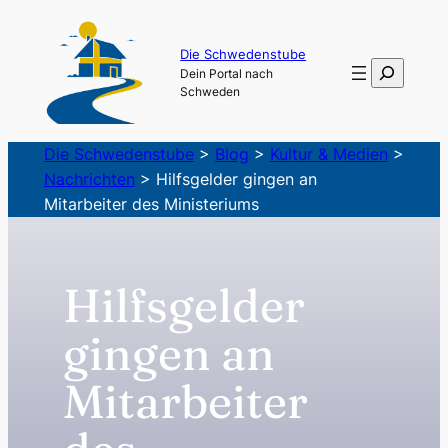
Zum
Inhalt
Die Schwedenstube
Suchen
Dein Portal nach
springen
Schweden
Die Schwedenstube
>
Blog
>
Kultur & Medien
>
Nachrichten
>
Hilfsgelder gingen an
Mitarbeiter des Ministeriums
Hilfsgelder
gingen an
Mitarbeiter