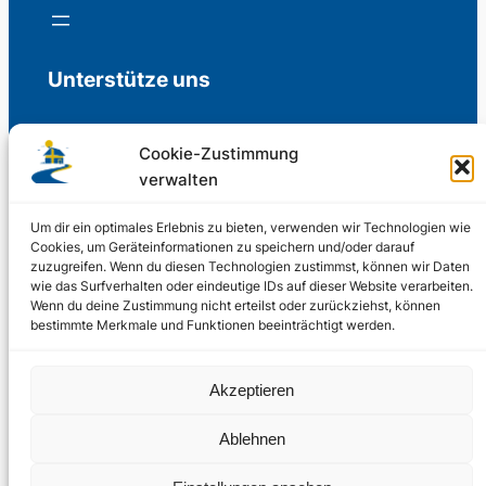
Unterstütze uns
Cookie-Zustimmung
verwalten
Freiwillige Spenden für die Aufrechterhaltung
der Redaktion.
Um dir ein optimales Erlebnis zu bieten, verwenden wir Technologien wie
Cookies, um Geräteinformationen zu speichern und/oder darauf
zuzugreifen. Wenn du diesen Technologien zustimmst, können wir Daten
Support us
wie das Surfverhalten oder eindeutige IDs auf dieser Website verarbeiten.
Wenn du deine Zustimmung nicht erteilst oder zurückziehst, können
bestimmte Merkmale und Funktionen beeinträchtigt werden.
© 2002 – 2026
Akzeptieren
Schwedenstube.de
LinkedIn
Facebo
Twitter
Instag
Ablehnen
2024, 2026
Liquid
RSS-Feed