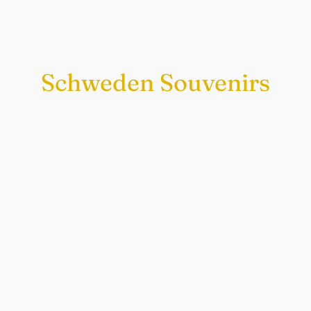
Schweden Souvenirs
Exklusiv nur bei uns
Original schwedische Souvenirs im
Schwedenladen.
Auch perfekt als Geschenk.