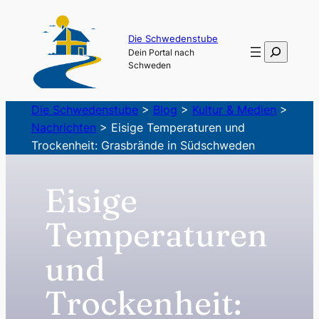
Zum
Inhalt
Die Schwedenstube
Suchen
Dein Portal nach
springen
Schweden
Die Schwedenstube
>
Blog
>
Kultur & Medien
>
Nachrichten
>
Eisige Temperaturen und
Trockenheit: Grasbrände in Südschweden
Eisige
Temperaturen
und
Trockenheit: