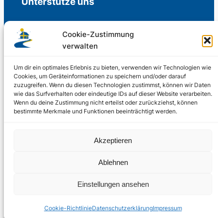
Unterstütze uns
Cookie-Zustimmung
verwalten
Freiwillige Spenden für die Aufrechterhaltung
der Redaktion.
Um dir ein optimales Erlebnis zu bieten, verwenden wir Technologien wie
Cookies, um Geräteinformationen zu speichern und/oder darauf
zuzugreifen. Wenn du diesen Technologien zustimmst, können wir Daten
Support us
wie das Surfverhalten oder eindeutige IDs auf dieser Website verarbeiten.
Wenn du deine Zustimmung nicht erteilst oder zurückziehst, können
bestimmte Merkmale und Funktionen beeinträchtigt werden.
© 2002 – 2026
Akzeptieren
Schwedenstube.de
LinkedIn
Facebo
Twitter
Instag
Ablehnen
2024, 2026
Liquid
RSS-Feed
Einstellungen ansehen
Marketing
PHOENIXSEO
Cookie-Richtlinie
Datenschutzerklärung
Impressum