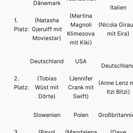
Dänemark
Italien
(Martina
1.
(Natasha
Magnoli
(Nicola Girau
Platz:
Gjerulff mit
Klimesova
mit Eira)
Moviestar)
mit Kiki)
Deutschland
USA
Deutschlan
2.
(Tobias
(Jennifer
(Anne Lenz m
Platz:
Wüst mit
Crank mit
Itzi Bitzi)
Dörte)
Swift)
Slowenien
Polen
Großbritanni
3.
(Pavol
(Magdalena
(Dave