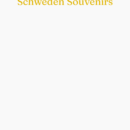
Schweden Souvenirs
Exklusiv nur bei uns
Original schwedische Souvenirs im
Schwedenladen.
Auch perfekt als Geschenk.