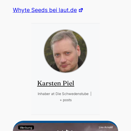
Whyte Seeds bei laut.de
Karsten Piel
Inhaber
at
Die Schwedenstube
|
+ posts
Werbung