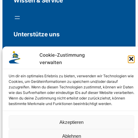
Wissen & Service
Unterstütze uns
Cookie-Zustimmung
verwalten
Freiwillige Spenden für die Aufrechterhaltung
der Redaktion.
Um dir ein optimales Erlebnis zu bieten, verwenden wir Technologien wie
Cookies, um Geräteinformationen zu speichern und/oder darauf
zuzugreifen. Wenn du diesen Technologien zustimmst, können wir Daten
Support us
wie das Surfverhalten oder eindeutige IDs auf dieser Website verarbeiten.
Wenn du deine Zustimmung nicht erteilst oder zurückziehst, können
bestimmte Merkmale und Funktionen beeinträchtigt werden.
© 2002 – 2026
Akzeptieren
Schwedenstube.de
LinkedIn
Facebo
Twitter
Instag
Ablehnen