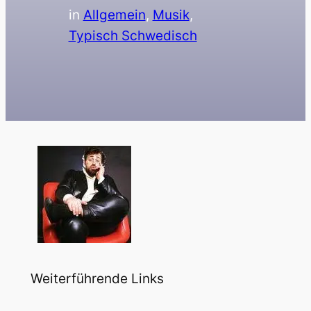
in
Allgemein
, 
Musik
, 
Typisch Schwedisch
Weiterführende Links