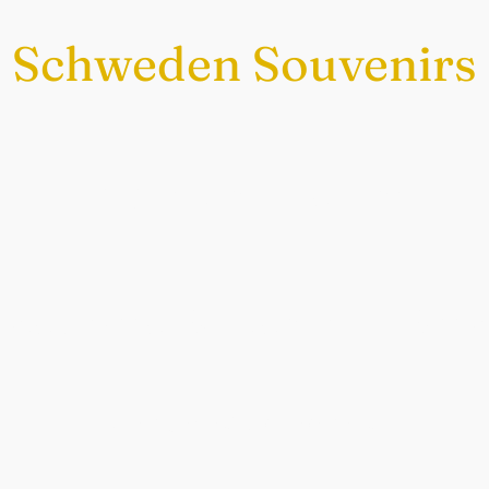
Schweden Souvenirs
Exklusiv nur bei uns
chwedische Souvenirs im Sch
Auch perfekt als Geschenk.