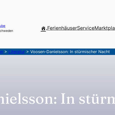
ube
.
Ferienhäuser
Service
Marktpla
 Schweden
en
>
Literatur
>
Voosen-Danielsson: In stürmischer Nacht
ielsson: In stür