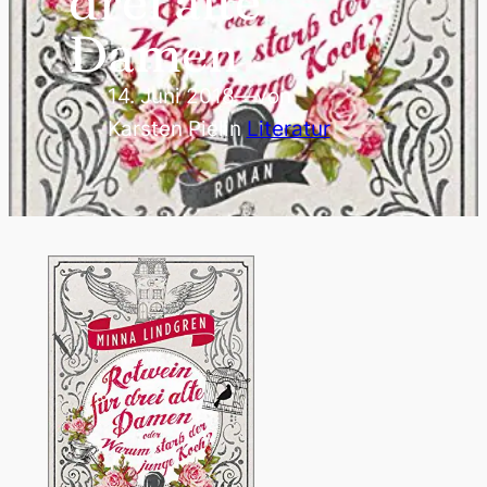
drei alte
Damen
14. Juni 2018
—
von
Karsten Piel
in
Literatur