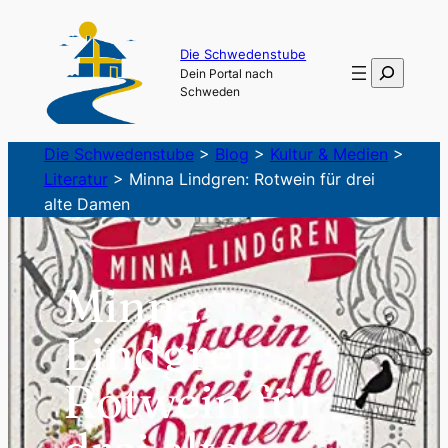
Zum
Inhalt
Die Schwedenstube
Suchen
Dein Portal nach
springen
Schweden
Die Schwedenstube
>
Blog
>
Kultur & Medien
>
Literatur
>
Minna Lindgren: Rotwein für drei
alte Damen
Minna
Lindgren:
Rotwein für