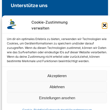
Unterstütze uns
Cookie-Zustimmung
verwalten
Freiwillige Spenden für die Aufrechterhaltung
der Redaktion.
Um dir ein optimales Erlebnis zu bieten, verwenden wir Technologien wie
Cookies, um Geräteinformationen zu speichern und/oder darauf
zuzugreifen. Wenn du diesen Technologien zustimmst, können wir Daten
Support us
wie das Surfverhalten oder eindeutige IDs auf dieser Website verarbeiten.
Wenn du deine Zustimmung nicht erteilst oder zurückziehst, können
bestimmte Merkmale und Funktionen beeinträchtigt werden.
© 2002 – 2026
Akzeptieren
Schwedenstube.de
LinkedIn
Facebo
Twitter
Instag
Ablehnen
2024, 2026
Liquid
RSS-Feed
Einstellungen ansehen
Marketing
PHOENIXSEO
Cookie-Richtlinie
Datenschutzerklärung
Impressum