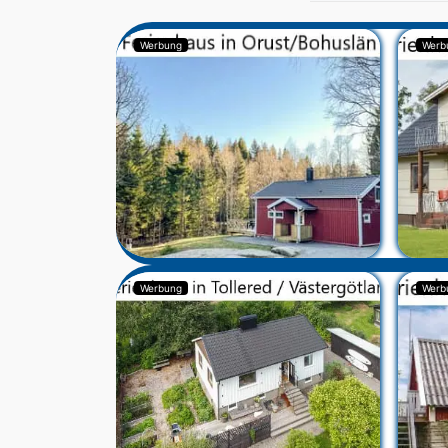
Werbung
Werb
Werbung
Werb