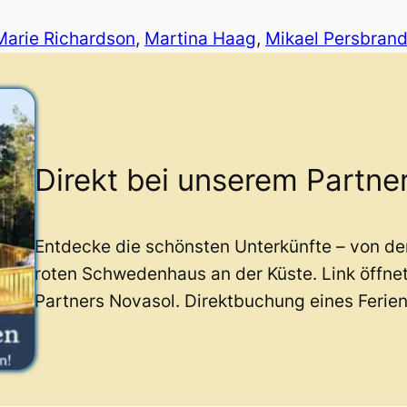
Marie Richardson
, 
Martina Haag
, 
Mikael Persbrand
Direkt bei unserem Partne
Entdecke die schönsten Unterkünfte – von d
roten Schwedenhaus an der Küste. Link öffne
Partners Novasol. Direktbuchung eines Ferie