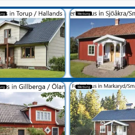
ung
Werbung
ung
Werbung