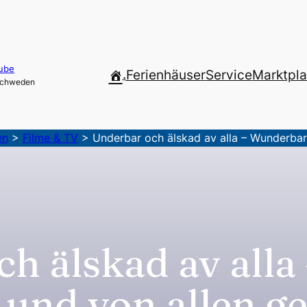
ube
.
Ferienhäuser
Service
Marktpla
 Schweden
en
>
Filme & TV
>
Underbar och älskad av alla – Wunderbar 
h älskad av alla
nd von allen ge