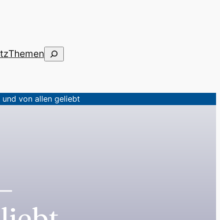
Suchen
tz
Themen
und von allen geliebt
 –
liebt