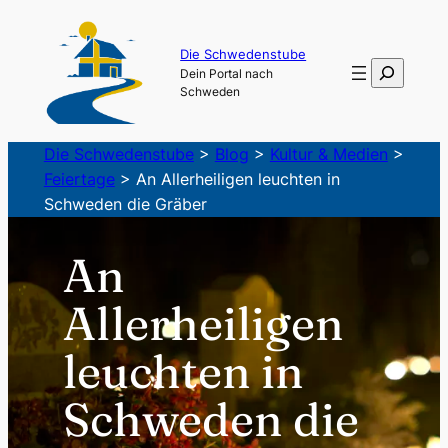
Zum
Inhalt
Die Schwedenstube
Suchen
Dein Portal nach
springen
Schweden
Die Schwedenstube
>
Blog
>
Kultur & Medien
>
Feiertage
>
An Allerheiligen leuchten in
Schweden die Gräber
An
Allerheiligen
leuchten in
Schweden die