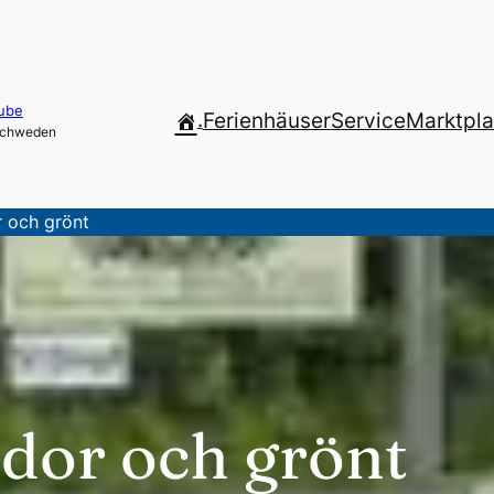
ube
.
Ferienhäuser
Service
Marktpla
 Schweden
r och grönt
dor och grönt