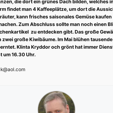
nzen, die dort ein grünes Dach bilden, welches 
rm findet man 4 Kaffee
plätze, um dort die Aussi
 Kräuter, kann frisches saisonales Gemüse kauf
hen. Zum Abschluss sollte man noch einen Blick
chenkartikel zu entdecken gibt. Das große Gewäc
ern zwei große Kiwibäume. Im Mai blühen tausend
rntet. Klinta Kryddor och grönt hat immer Diens
ßt um 16.30 Uhr.
eck@aol.com