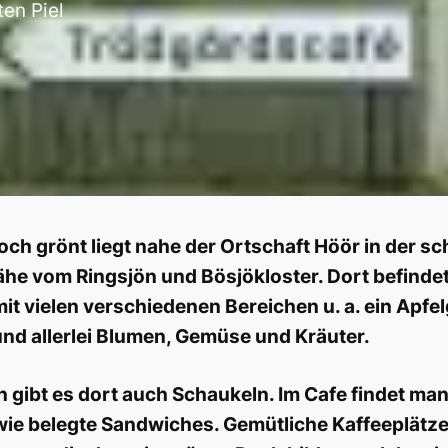
ten Piel
 och grönt liegt nahe der Ortschaft Höör in der 
ähe vom Ringsjön und Bösjökloster. Dort befinde
it vielen verschiedenen Bereichen u. a. ein Apfe
d allerlei Blumen, Gemüse und Kräuter.
en gibt es dort auch Schaukeln. Im Cafe findet m
ie belegte Sandwiches. Gemütliche Kaffeeplätz