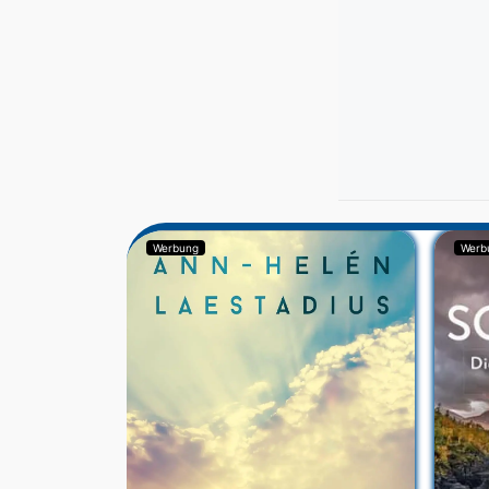
Werbung
Werb