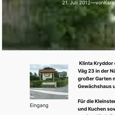
21. Juli 2012
—
von
Kars
Klinta Kryddor
Väg 23 in der N
großer Garten m
Gewächshaus un
Für die Kleinst
Eingang
und Kuchen sow